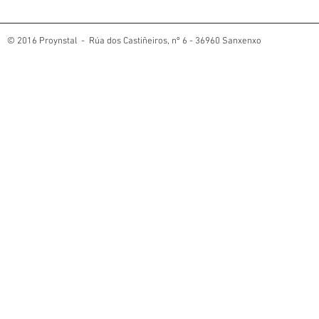
cumplirse en cada espacio?
© 2016 Proynstal - Rúa dos Castiñeiros, nº 6 - 36960 Sanxenxo