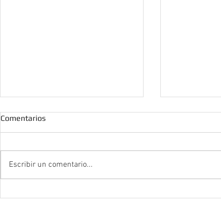
Comentarios
Escribir un comentario...
Normativa de calidad del aire
Casas de ens
interior en locales
‘camaleón’ 
comerciales: ¿qué debe
el bosque